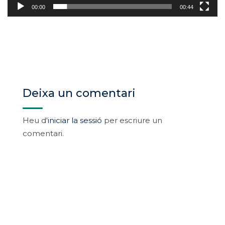
00:00
00:44
Home
Courses
Technology
Learn PHP Programming From Scratch
Deixa un comentari
Col·legi Nostra Senyora de Gràcia
Heu d'
iniciar la sessió
per escriure un
comentari.
Contacte
Carrer Paraires 3, Llucmajor, Illes Balears