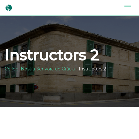
Skip
to
content
Instructors 2
Col·legi Nostra Senyora de Gràcia
-
Instructors 2