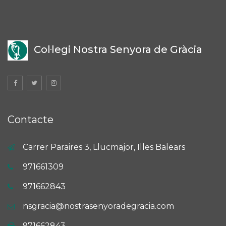
Col·legi Nostra Senyora de Gràcia
Contacte
Carrer Paraires 3, Llucmajor, Illes Balears
971661309
971662843
nsgracia@nostrasenyoradegracia.com
971662843