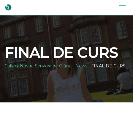
Skip
to
content
FINAL DE CURS
Col·legi Nostra Senyora de Gràcia
-
News
-
FINAL DE CURS