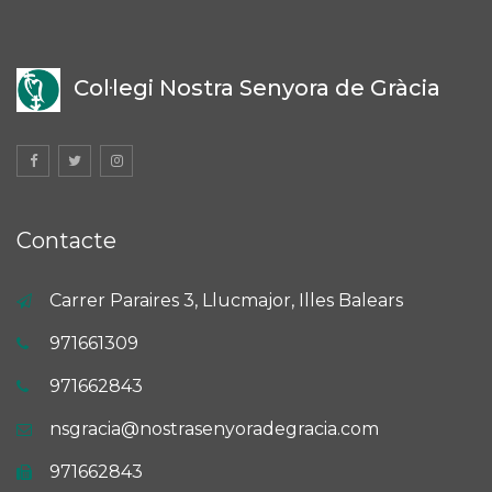
Col·legi Nostra Senyora de Gràcia
Contacte
Carrer Paraires 3, Llucmajor, Illes Balears
971661309
971662843
nsgracia@nostrasenyoradegracia.com
971662843