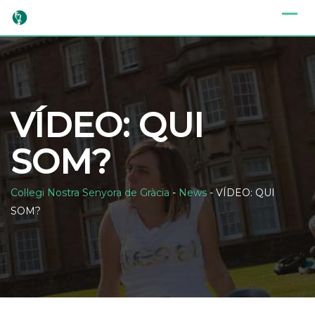
Skip
to
content
VÍDEO: QUI
SOM?
Col·legi Nostra Senyora de Gràcia
-
News
-
VÍDEO: QUI
SOM?