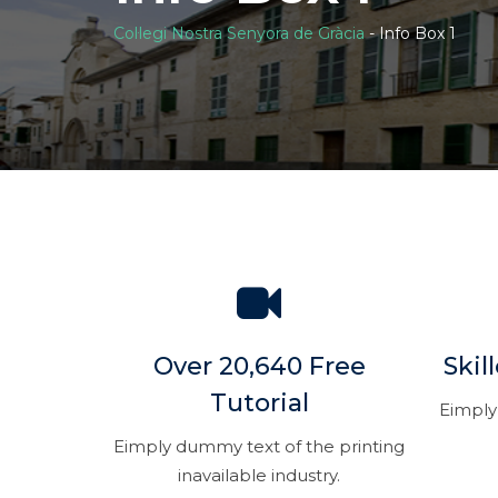
Col·legi Nostra Senyora de Gràcia
-
Info Box 1
Over 20,640 Free
Skil
Tutorial
Eimply
Eimply dummy text of the printing
inavailable industry.