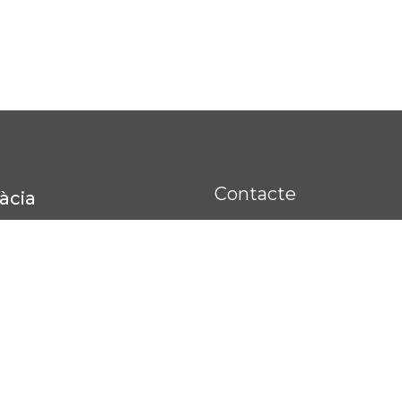
Contacte
àcia
Carrer Paraires 3, Lluc
971661309
971662843
nsgracia@nostrasenyo
971662843