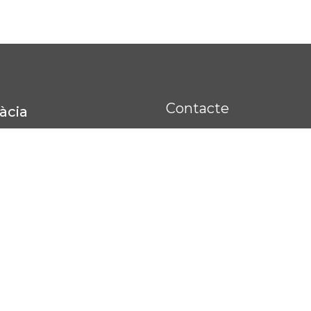
Contacte
àcia
Carrer Paraires 3, Lluc
971661309
971662843
nsgracia@nostrasenyo
971662843