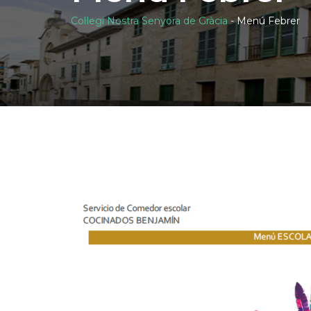
Col·legi Nostra Senyora de Gràcia
-
Menú Febrer